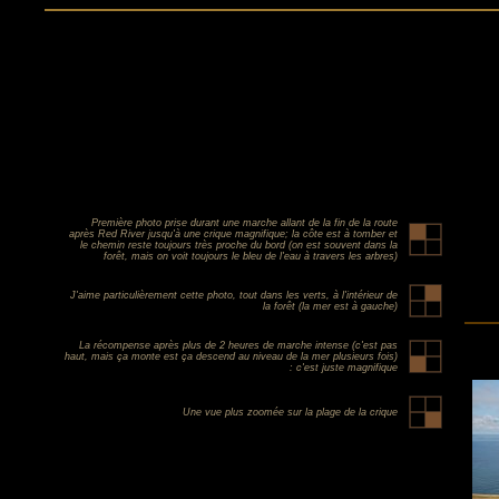
Première photo prise durant une marche allant de la fin de la route
après Red River jusqu'à une crique magnifique; la côte est à tomber et
le chemin reste toujours très proche du bord (on est souvent dans la
forêt, mais on voit toujours le bleu de l'eau à travers les arbres)
J'aime particulièrement cette photo, tout dans les verts, à l'intérieur de
la forêt (la mer est à gauche)
La récompense après plus de 2 heures de marche intense (c'est pas
haut, mais ça monte est ça descend au niveau de la mer plusieurs fois)
: c'est juste magnifique
Une vue plus zoomée sur la plage de la crique