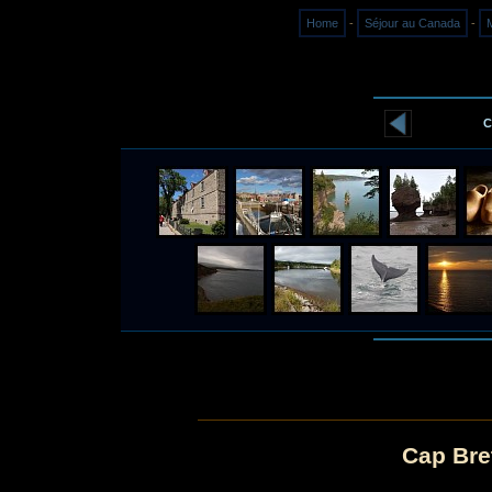
Home
-
Séjour au Canada
-
M
C
Cap Bre