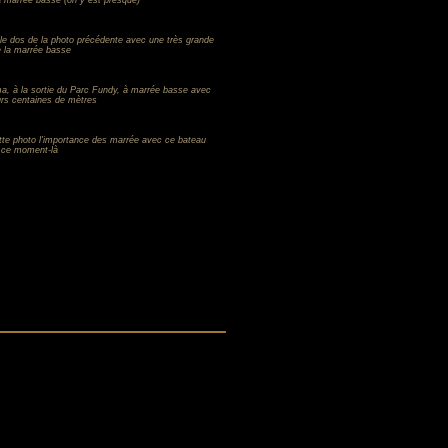
la marrée basse (on y est presque)
le dos de la photo précédente avec une très grande
 la marrée basse
ma, à la sortie du Parc Fundy, à marrée basse avec
urs centaines de mètres
te photo l'importance des marrée avec ce bateau
à ce moment-là