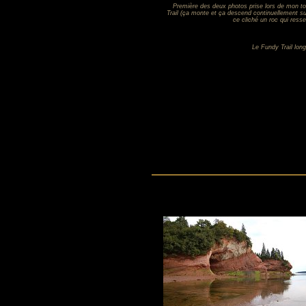
Première des deux photos prise lors de mon to
Trail (ça monte et ça descend continuellement su
ce cliché un roc qui ress
Le Fundy Trail long