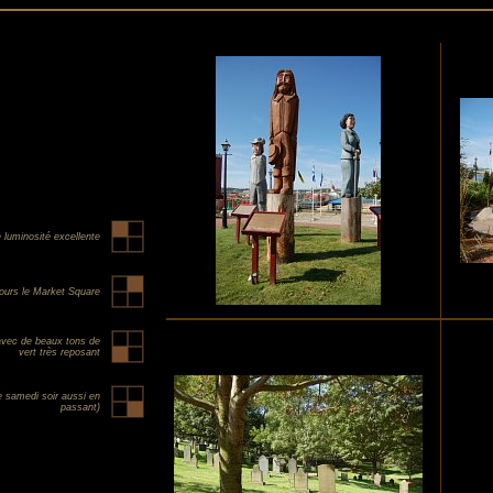
 luminosité excellente
ours le Market Square
e avec de beaux tons de
vert très reposant
e samedi soir aussi en
passant)