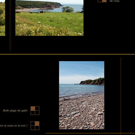
de l'eau
Belle plage de galet
re la route et la mer !