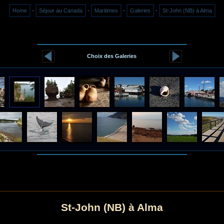
Home
-
Séjour au Canada
-
Maritimes
-
Galeries
-
St-John (NB) à Alma
Choix des Galeries
St-John (NB) à Alma