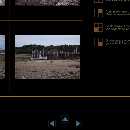
accessible lors de 
Cette photo montre 
plage au moment de
Fin de journée à Al
une plage de plusie
On remarque sur cet
qui touche le fond 