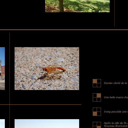
Dernier cliché de la v
Une belle marco d'u
Irving possède une r
Après la ville de St
Nouveau Brunswick o