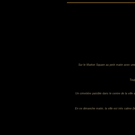
Sur le Market Square au petit matin avec une
Touj
Un cimetière paisible dans le centre de la vill
En ce dimanche matin, la ville est très calme (l