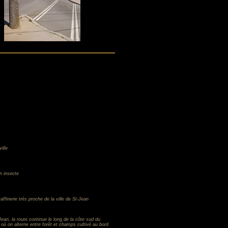
ille
n insecte
affinerie très proche de la ville de St-Jean
-Jean, la route continue le long de la côte sud du
ù on alterne entre forêt et champs cultivé au bord