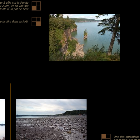
ur à vélo sur le Fundy
r 22km) et on voit sur
emble à un pot de fleur
e la côte dans la forêt
Une des attractions